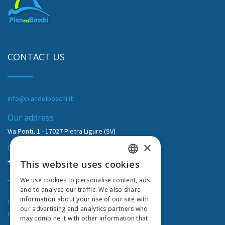
CONTACT US
info@piandeiboschi.it
Our address
Via Ponti, 1 - 17027 Pietra Ligure (SV)
×
Our phone
+39 019625425
/
+39/019626881
This website uses cookies
ITALIAN
We use cookies to personalise content, ads
FRENCH
and to analyse our traffic. We also share
information about your use of our site with
CITR: 009049-RT-0007
ENGLISH
our advertising and analytics partners who
CIN: IT009049A1NQS3X66J
may combine it with other information that
GERMAN