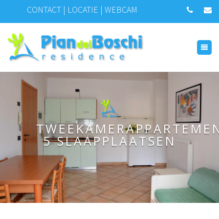
CONTACT
|
LOCATIE
|
WEBCAM
TWEEKAMERAPPARTEME
5 SLAAPPLAATSEN